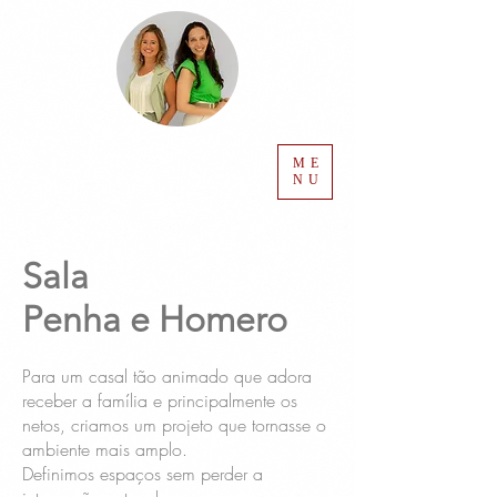
ME
NU
Sala
Penha e Homero
Para um casal tão animado que adora
receber a família e principalmente os
netos, criamos um projeto que tornasse o
ambiente mais amplo.
Definimos espaços sem perder a